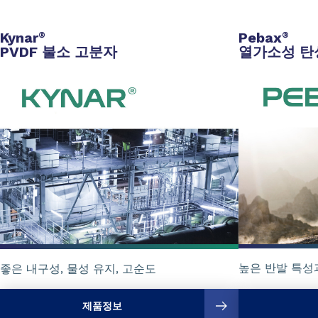
Kynar
Pebax
®
®
PVDF 불소 고분자
열가소성 탄
높은 반발 특성
좋은 내구성, 물성 유지, 고순도
제품정보