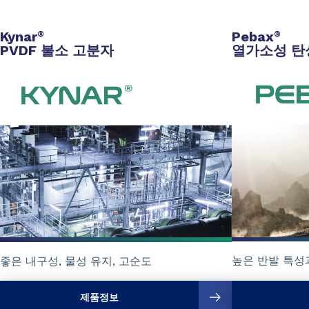
Kynar
Pebax
®
®
PVDF 불소 고분자
열가소성 탄
높은 반발 특성
좋은 내구성, 물성 유지, 고순도
제품정보