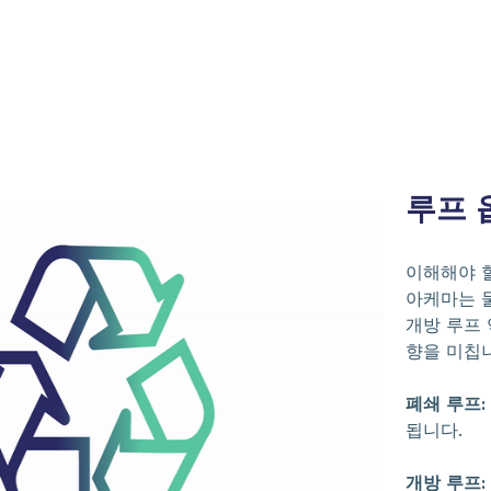
루프 
이해해야 
아케마는 둘
개방 루프
향을 미칩
폐쇄 루프:
됩니다.
개방 루프: