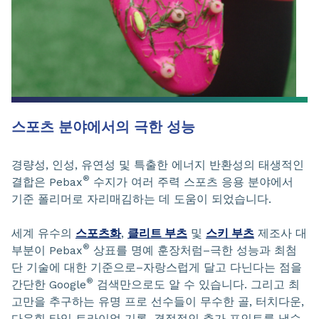
스포츠 분야에서의 극한 성능
경량성, 인성, 유연성 및 특출한 에너지 반환성의 태생적인
®
결합은 Pebax
수지가 여러 주력 스포츠 응용 분야에서
기준 폴리머로 자리매김하는 데 도움이 되었습니다.
세계 유수의
스포츠화
,
클리트 부츠
및
스키 부츠
제조사 대
®
부분이 Pebax
상표를 명예 훈장처럼–극한 성능과 최첨
단 기술에 대한 기준으로–자랑스럽게 달고 다닌다는 점을
®
간단한 Google
검색만으로도 알 수 있습니다. 그리고 최
고만을 추구하는 유명 프로 선수들이 무수한 골, 터치다운,
다운힐 타임 트라이얼 기록, 결정적인 추가 포인트를 냈습