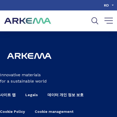
Go to content
Go to navigation
Go to search
KO
Innovative materials
for a sustainable world
사이트 맵
Legals
데이터 개인 정보 보호
Cookie Policy
Cookie management