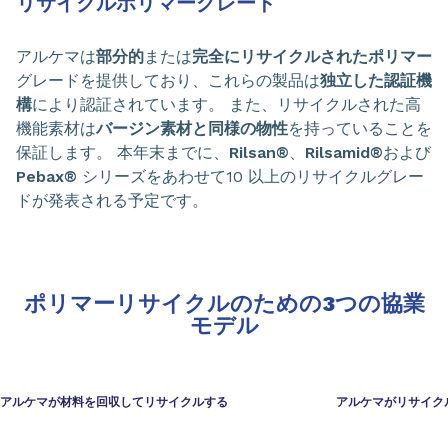
リサイクルポリマーグレード
アルケマは
部分的
または
完全にリサイクルされたポリマー
グレードを提供しており、これらの製品は
独立した認証機
構
により認証されています。 また、リサイクルされた高
機能素材は
バージン素材と同様の物性
を持っていることを
保証します。 本年末までに、
Rilsan®
、
Rilsamid®
および
Pebax®
シリーズをあわせて10 以上のリサイクルグレー
ドが発表される予定です。
ポリマーリサイクルのための3つの協業
モデル
アルケマが材料を回収してリサイクルする
アルケマがリサイク