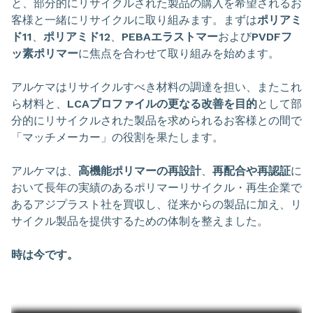
と、部分的にリサイクルされた製品の購入を希望されるお
客様と一緒にリサイクルに取り組みます。まずは
ポリアミ
ド11
、
ポリアミド12
、
PEBAエラストマー
および
PVDFフ
ッ素ポリマー
に焦点を合わせて取り組みを始めます。
アルケマはリサイクルすべき材料の調達を担い、またこれ
ら材料と、
LCAプロファイルの更なる改善を目的
として部
分的にリサイクルされた製品を求められるお客様との間で
「マッチメーカー」の役割を果たします。
アルケマは、
高機能ポリマーの再設計
、
再配合や再認証
に
おいて長年の実績のあるポリマーリサイクル・再生企業で
あるアジプラスト社を買収し、従来からの製品に加え、リ
サイクル製品を提供するための体制を整えました。
時は今です。