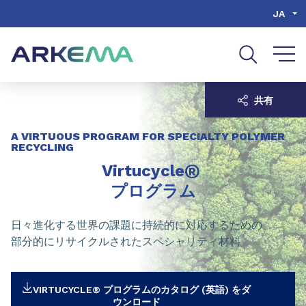
Go to content
Go to navigation
Go to search
JA
共有
A VIRTUOUS PROGRAM FOR SPECIALTY POLYMER
RECYCLING
®
Virtucycle
プログラム
日々進化する世界の課題に持続的に対応するための、
部分的にリサイクルされたスペシャリティ材料
VIRTUCYCLE® プログラムのカタログ (英語) をダ
ウンロード