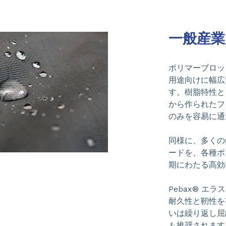
一般産業
ポリマーブロッ
用途向けに幅広
す。樹脂特性と
から作られたフ
のみを容易に通
同様に、多くの
ードを、各種ポ
期にわたる高効
Pebax® エ
耐久性と靭性を
いは繰り返し屈
も推奨されます