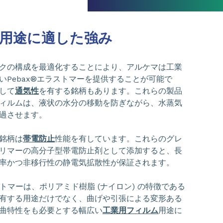
用途に適した強み
クの構成を最適化することにより、アルケマは工業
いPebax®エラストマーを提供することが可能で
して
通気性
を有する銘柄もあります。これらの製品
ィルムは、液状の水分の移動を防ぎながら、水蒸気
過させます。
銘柄は
帯電防止
性能を有しています。これらのグレ
リマーの高分子型帯電防止剤として添加すると、長
率かつ非移行性の静電気拡散性が保証されます。
ラストマーは、ポリアミド樹脂 (ナイロン) の特徴である
有する用途だけでなく、曲げや引張による変形ある
曲特性をも必要とする幅広い
工業用フィルム
用途に
。