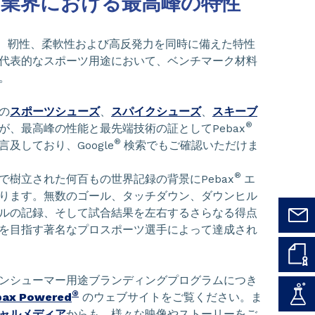
業界における最高峰の特性
、靭性、柔軟性および高反発力を同時に備えた特性
代表的なスポーツ用途において、ベンチマーク材料
。
の
スポーツシューズ
、
スパイクシューズ
、
スキーブ
®
が、最高峰の性能と最先端技術の証としてPebax
®
及しており、Google
検索でもご確認いただけま
®
で樹立された何百もの世界記録の背景にPebax
エ
ります。無数のゴール、タッチダウン、ダウンヒル
ルの記録、そして試合結果を左右するさらなる得点
を目指す著名なプロスポーツ選手によって達成され
ンシューマー用途ブランディングプログラムにつき
®
bax Powered
のウェブサイトをご覧ください。ま
ャルメディア
からも、様々な映像やストーリーをご