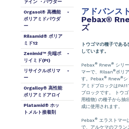
ァイン ・パウダー
アドバンス
Orgasol® 高機能
Pebax® 
ポリアミドパウダ
ズ
ー
Rilsamid® ポリア
ミド12
トウゴマの種子であるひ
しています。
Zenimid™ 先端ポ
リイミド(PI)
®
®
Pebax
Rnew
シリー
リサイクルポリマ
®
マーで、Rilsan
ポリア
ー
®
®
す。Pebax
Rnew
シ
アミドブロックはPA11
Orgalloy® 高性能
ブロックです。 トウゴ
ポリアミドアロイ
用植物) の種子から抽
Platamid® ホッ
成に使用されます。
トメルト接着剤
®
Pebax
エラストマー
で、アルケマのフラン