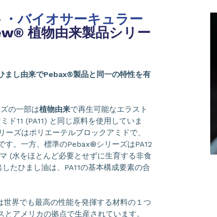
ト・バイオサーキュラー
Rnew® 植物由来製品シリー
まし由来でPebax®製品と同一の特性を有
ズの一部は
植物由来
で再生可能なエラスト
ミド11 (PA11) と同じ原料を使用していま
リーズはポリエーテルブロックアミドで、
です。一方、標準のPebax®シリーズはPA12
マ (水をほとんど必要とせずに生育する非食
出したひまし油は、PA11の基本構成要素の合
は世界でも最高の性能を発揮する材料の１つ
スとアメリカの拠点で生産されています。