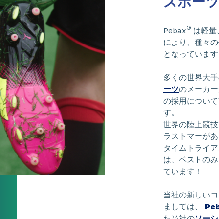
スポーツ
®
Pebax
は軽量
により、種々の
となっています
多くの世界大手
ーツ
のメーカー
の採用について言
す。
世界の陸上競技
ラストマーがあ
タイムトライア
は、ベストのみ
ています！
当社の新しいコ
ましては、
Pe
た当社の
ソーシ