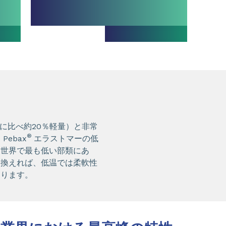
に比べ約20％軽量）と非常
®
ebax
エラストマーの低
は世界で最も低い部類にあ
い換えれば、低温では柔軟性
あります。