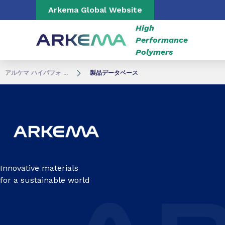
Go to content
Go to navigation
Go to search
Arkema Global Website
High
Performance
Polymers
アルケマ ハイパフォ ...
製品データベース
Innovative materials
for a sustainable world